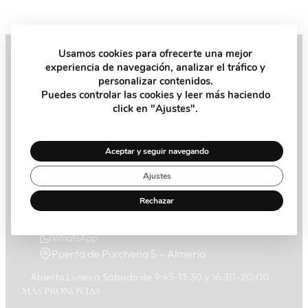
Usamos cookies para ofrecerte una mejor
experiencia de navegación, analizar el tráfico y
Pide tu Cita
personalizar contenidos.
Puedes controlar las cookies y leer más haciendo
click en "Ajustes".
Recibe la ayuda y el consejo que necesitas de nuestra
asesora personal en la tienda
Aceptar y seguir navegando
Pide Cita
Ajustes
Rechazar
950 273 955
WhatsApp
Puerta de Purchena 5 – Almería
Abierto Lunes a Sábado de 9:45-13:30 y 16:30-20:00
MÁS PRONOVIAS