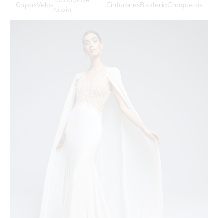
Capas
Velos
Cinturones
Bisutería
Chaquetas
Novia