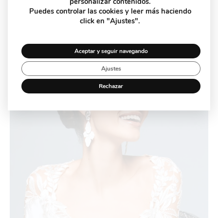
personalizar contenidos.
Puedes controlar las cookies y leer más haciendo
click en "Ajustes".
Tocados de Novia
Aceptar y seguir navegando
Ajustes
Rechazar