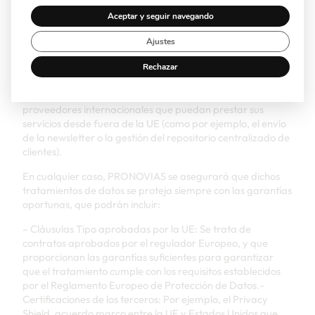
internacional de datos.
Aceptar y seguir navegando
Por su parte, PRONOVIAS, como marca internacional con
tiendas en todo el mundo, y para poder gestionar ese
Ajustes
repositorio centralizado de clientes, sí puede tratar sus
datos fuera de la Unión Europea o el Espacio Económico
Rechazar
Europeo (UE y EEE, respectivamente), por ejemplo, en
tiendas propias sitas en Estados Unidos, entre otras, o a
proveedores internacionales que puedan prestar sus
servicios desde fuera de la UE (como por ejemplo, el envío
de la newsletter o la gestión del repositorio centralizado de
clientes).
En cualquier caso, PRONOVIAS se asegurará que dichos
tratamientos de datos se proteja siempre con las garantías
oportunas, que podrán incluir:
– Cláusulas Tipo aprobadas por la UE: Se trata de
contratos aprobados por el regulador Europeo, y que
proporcionan las garantías suficientes para garantizar
que el tratamiento cumple con los requisitos establecidos
por el Reglamento Europeo de Protección de Datos.-
Certificaciones de los terceros: Por ejemplo, el Privacy
Shield, acuerdo marco entre la UE y Estados Unidos que