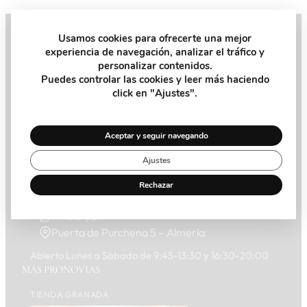
Usamos cookies para ofrecerte una mejor
experiencia de navegación, analizar el tráfico y
Pide tu Cita
personalizar contenidos.
Puedes controlar las cookies y leer más haciendo
Recibe la ayuda y el consejo que necesitas de nuestra
click en "Ajustes".
asesora personal en la tienda
Pide Cita
Aceptar y seguir navegando
Ajustes
Rechazar
950 273 955
WhatsApp
Puerta de Purchena 5 – Almería
Abierto Lunes a Sábado de 9:45-13:30 y 16:30-20:00
MÁS PRONOVIAS
TIENDA GRANADA