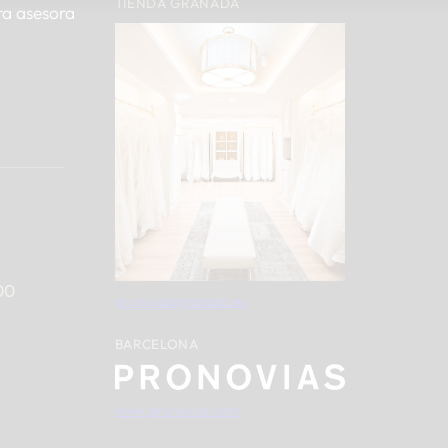
TIENDA GRANADA
ra asesora
00
pronoviasgranada.es
BARCELONA
www.pronovias.com