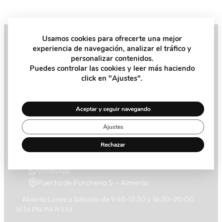
Usamos cookies para ofrecerte una mejor
experiencia de navegación, analizar el tráfico y
Pide tu Cita
personalizar contenidos.
Puedes controlar las cookies y leer más haciendo
click en "Ajustes".
Recibe la ayuda y el consejo que necesitas de nuestra
asesora personal en la tienda
Aceptar y seguir navegando
Pide Cita
Ajustes
Rechazar
950 273 955
WhatsApp
Puerta de Purchena 5 – Almería
Abierto Lunes a Sábado de 9:45-13:30 y 16:30-20:00
MÁS PRONOVIAS