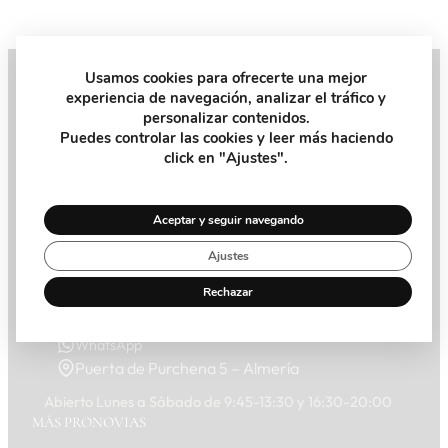
Usamos cookies para ofrecerte una mejor
experiencia de navegación, analizar el tráfico y
Pide tu Cita
personalizar contenidos.
Puedes controlar las cookies y leer más haciendo
click en "Ajustes".
Recibe la ayuda y el consejo que necesitas de nuestra
asesora personal en la tienda
Aceptar y seguir navegando
Pide Cita
Ajustes
Rechazar
950 273 955
WhatsApp
Puerta de Purchena 5 – Almería
Abierto Lunes a Sábado de 9:45-13:30 y 16:30-20:00
MÁS PRONOVIAS